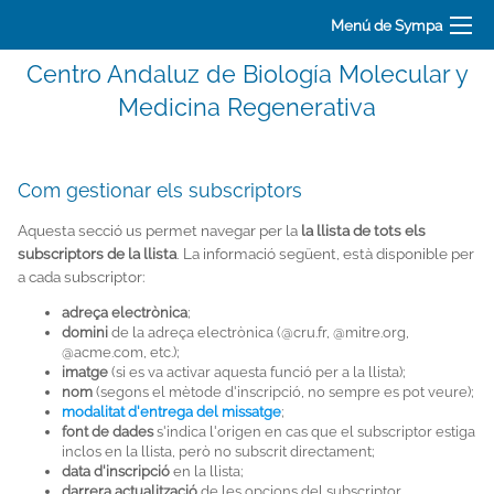
Menú de Sympa
Centro Andaluz de Biología Molecular y
Medicina Regenerativa
Com gestionar els subscriptors
Aquesta secció us permet navegar per la
la llista de tots els
subscriptors de la llista
. La informació següent, està disponible per
a cada subscriptor:
adreça electrònica
;
domini
de la adreça electrònica (
@cru.fr
,
@mitre.org
,
@acme.com
, etc.);
imatge
(si es va activar aquesta funció per a la llista);
nom
(segons el mètode d'inscripció, no sempre es pot veure);
modalitat d'entrega del missatge
;
font de dades
s'indica l'origen en cas que el subscriptor estiga
inclos en la llista, però no subscrit directament;
data d'inscripció
en la llista;
darrera actualització
de les opcions del subscriptor.