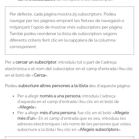
Per defecte, cada pàgina mostra 25 subscriptors. Podeu
navegar per les pàgines emprant les fletxes de navegació o
mitjançant l'opció de mostrar més subscriptors per pàgina.
També podeu reordenar la llista de subscriptors segons
diferents criteris fent clic en la capçalera de la columna
corresponent.
Per a
cercar un subscriptor
, introduïu tot o part de l'adreça
electrònica o el nom del subscriptor en el camp d'entrada i feu clic
en el botó de «
Cerca
».
Podeu
subscriure altres persones a la llista
des d'aqueste pàgina:
Per a afegir
només a una persona
, introduiu l'adreça
d'aquesta en el camp d'entrada i feu clic en el botó de
«
Afegeix
».
Per a afegir
més d'una persona
, fue clic en el botó «
Afegeix
més d'un
». En el camp d'entrada que es veu, introduiu les
adreces electròniques i els noms de les persones que voleu
subscriure a la llista i feu clic en «
Afegeix subscriptors
».