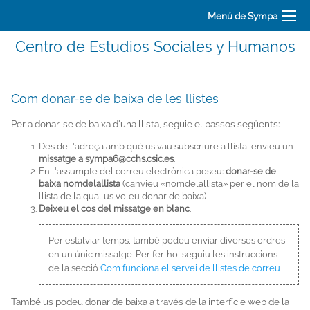
Menú de Sympa
Centro de Estudios Sociales y Humanos
Com donar-se de baixa de les llistes
Per a donar-se de baixa d'una llista, seguie el passos següents:
Des de l'adreça amb què us vau subscriure a llista, envieu un
missatge a sympa6@cchs.csic.es
.
En l'assumpte del correu electrònica poseu:
donar-se de
baixa nomdelallista
(canvieu «nomdelallista» per el nom de la
llista de la qual us voleu donar de baixa).
Deixeu el cos del missatge en blanc
.
Per estalviar temps, també podeu enviar diverses ordres
en un únic missatge. Per fer-ho, seguiu les instruccions
de la secció
Com funciona el servei de llistes de correu
.
També us podeu donar de baixa a través de la interfície web de la