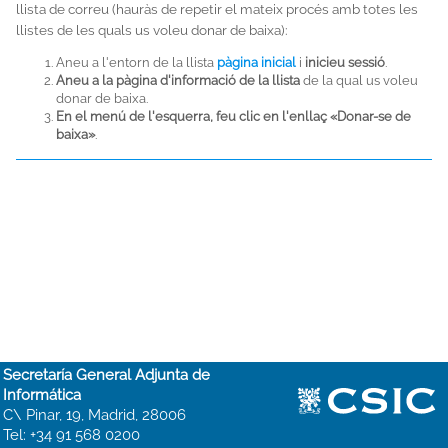
llista de correu (hauràs de repetir el mateix procés amb totes les
llistes de les quals us voleu donar de baixa):
Aneu a l'entorn de la llista
pàgina inicial
i
inicieu sessió
.
Aneu a la pàgina d'informació de la llista
de la qual us voleu
donar de baixa.
En el menú de l'esquerra, feu clic en l'enllaç «Donar-se de
baixa»
.
Secretaría General Adjunta de
Informática
C\ Pinar, 19, Madrid, 28006
Tel: +34 91 568 0200