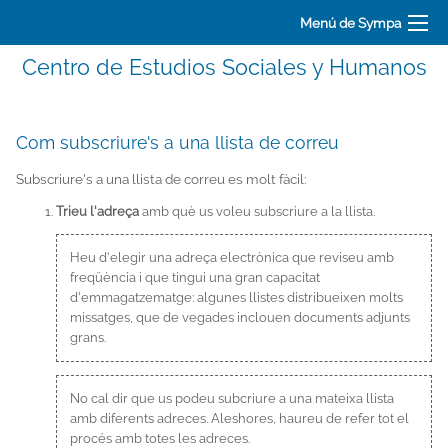
Menú de Sympa
Centro de Estudios Sociales y Humanos
Com subscriure's a una llista de correu
Subscriure's a una llista de correu es molt fàcil:
Trieu l'adreça
amb què us voleu subscriure a la llista.
Heu d'elegir una adreça electrònica que reviseu amb
freqüència i que tingui una gran capacitat
d'emmagatzematge: algunes llistes distribueixen molts
missatges, que de vegades inclouen documents adjunts
grans.
No cal dir que us podeu subcriure a una mateixa llista
amb diferents adreces. Aleshores, haureu de refer tot el
procés amb totes les adreces.