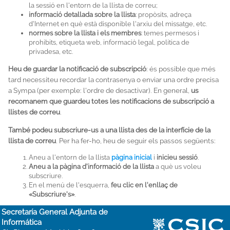
la sessió en l'entorn de la llista de correu;
informació detallada sobre la llista
: propòsits, adreça
d'Internet en què està disponible l'arxiu del missatge, etc.
normes sobre la llista i els membres
: temes permesos i
prohibits, etiqueta web, informaciò legal, política de
privadesa, etc.
Heu de guardar la notificació de subscripció
: és possible que més
tard necessiteu recordar la contrasenya o enviar una ordre precisa
a Sympa (per exemple: l'ordre de desactivar). En general,
us
recomanem que guardeu totes les notificacions de subscripció a
llistes de correu
.
També podeu subscriure-us a una llista des de la interfície de la
llista de correu
. Per ha fer-ho, heu de seguir els passos següents:
Aneu a l'entorn de la llista
pàgina inicial
i
inicieu sessió
.
Aneu a la pàgina d'informació de la llista
a què us voleu
subscriure.
En el menú de l'esquerra,
feu clic en l'enllaç de
«Subscriure's»
.
Secretaría General Adjunta de
Informática