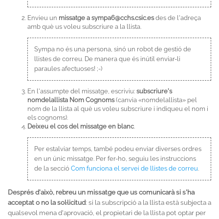
Envieu un
missatge a sympa6@cchs.csic.es
des de l'adreça
amb què us voleu subscriure a la llista.
Sympa no és una persona, sinó un robot de gestió de
llistes de correu. De manera que és inútil enviar-li
paraules afectuoses! ;-)
En l'assumpte del missatge, escriviu:
subscriure's
nomdelallista Nom Cognoms
(canvia «nomdelallista» pel
nom de la llista al què us voleu subscriure i indiqueu el nom i
els cognoms).
Deixeu el cos del missatge en blanc
.
Per estalviar temps, també podeu enviar diverses ordres
en un únic missatge. Per fer-ho, seguiu les instruccions
de la secció
Com funciona el servei de llistes de correu
.
Després d'això, rebreu un missatge que us comunicarà si s'ha
acceptat o no la sol·licitud
: si la subscripció a la llista està subjecta a
qualsevol mena d'aprovació, el propietari de la llista pot optar per