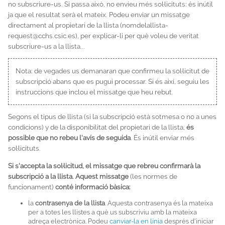
no subscriure-us. Si passa això, no envieu més sol·licituts: és inútil
ja que el resultat serà el mateix. Podeu enviar un missatge
directament al propietari de la llista (nomdelallista-
request@cchs.csic.es), per explicar-li per què voleu de veritat
subscriure-us a la llista...
Nota: de vegades us demanaran que confirmeu la sol·licitut de
subscripció abans que es pugui processar. Si és així, seguiu les
instruccions que inclou el missatge que heu rebut.
Segons el tipus de llista (si la subscripció està sotmesa o no a unes
condicions) y de la disponibilitat del propietari de la llista,
és
possible que no rebeu l'avís de seguida
. És inútil enviar més
sol·licituts.
Si s'accepta la sol·licitud, el missatge que rebreu confirmarà la
subscripció a la llista. Aquest missatge
(les normes de
funcionament)
conté informació bàsica:
la
contrasenya de la llista
. Aquesta contrasenya és la mateixa
per a totes les llistes a què us subscriviu amb la mateixa
adreça electrònica. Podeu
canviar-la en línia
després d'iniciar