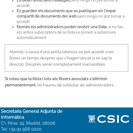
Es desa l'arxiu dels missatges
però ningú no pot tornar a
accedir.
Es guarden els documents que es publiquen en l'espai
compartit de documents del web
però ningú no pot tornar a
accedir.
Només els administradors poden reobrir una llista
; si ho fan,
els antics subscriptors de la llista es tornen a subscriure
automàticament.
Atenció: a causa d'una petita latència, es pot accedir a les
llistes un temps després que s'hagen tancat si es sap la
direcció. Després seran completament inaccesibles.
Si voleu que la llista i tots els fitxers associats s'eliminin
permanentment
, ho haureu de sol·licitar als administradors.
Secretaría General Adjunta de
Informática
C\ Pinar, 19, Madrid, 28006
Tel: +34 91 568 0200