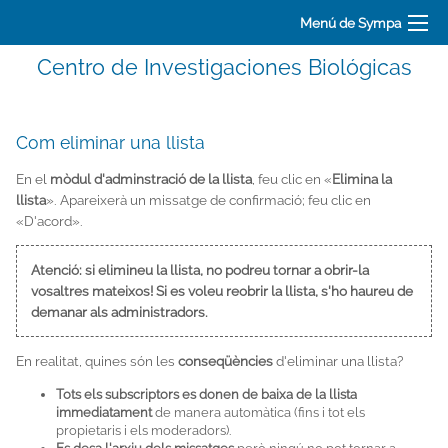
Menú de Sympa
Centro de Investigaciones Biológicas
Com eliminar una llista
En el
mòdul d'adminstració de la llista
, feu clic en «
Elimina la
llista
». Apareixerà un missatge de confirmació; feu clic en
«D'acord».
Atenció: si elimineu la llista, no podreu tornar a obrir-la
vosaltres mateixos! Si es voleu reobrir la llista, s'ho haureu de
demanar als administradors.
En realitat, quines són les
conseqüències
d'eliminar una llista?
Tots els subscriptors es donen de baixa de la llista
immediatament
de manera automàtica (fins i tot els
propietaris i els moderadors).