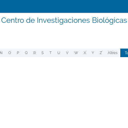
Centro de Investigaciones Biológicas
T
N
O
P
Q
R
S
T
U
V
W
X
Y
Z
Altres