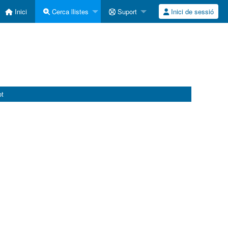
Inici
Cerca llistes
Suport
Inici de sessió
ot