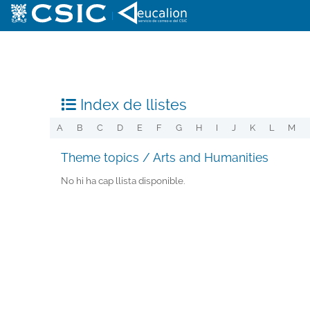
|
Index de llistes
A
B
C
D
E
F
G
H
I
J
K
L
M
Theme topics / Arts and Humanities
No hi ha cap llista disponible.