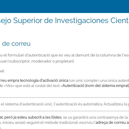
ejo Superior de Investigaciones Cientí
ta de correu
reu el formulari d'autenticació que es veu al damunt de la columna de l'esqu
usuari (subscriptor, moderador o propietari).
al:
correu empra tecnologia d'activació única
(un únic compte i una única auten
de «Vés» que està al costat del text «
Autenticació [nom del sistema emprat
 el sistema d'autenticació únic, l'autenticació és automàtica. Actualitzeu la 
, però ja esteu subscrit a les llistes
, se us garantirà una contrasenya de l
, inicieu sessió seguint el mètode tradicional: escriviu l'
adreça de correu am
.