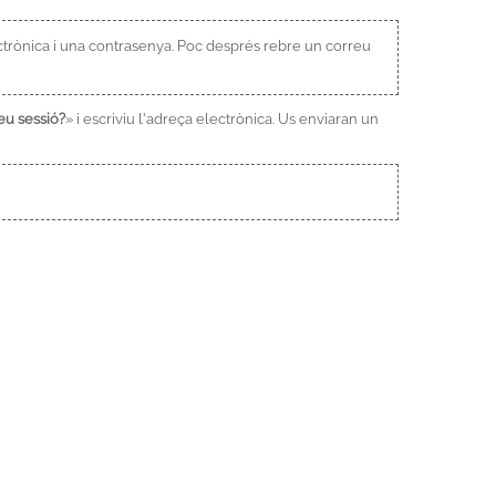
ectrònica i una contrasenya. Poc després rebre un correu
eu sessió?
» i escriviu l'adreça electrònica. Us enviaran un