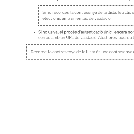
Si no recordeu la contrasenya de la llista, feu cli
electrònic amb un enllaç de validació.
Si no us val el procés d'autenticació únic i encara no 
correu amb un URL de validació. Aleshores, podreu tr
Recorda: la contrasenya de la llista és una contrasenya