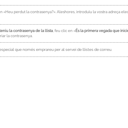
c en «Heu perdut la contrasenya?». Aleshores, introduïu la vostra adreça el
teniu la contrasenya de la llista
, feu clic en «
És la primera vegada que inici
iar la contrasenya.
 especial que només emprareu per al servei de llistes de correu.