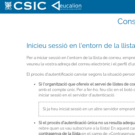
|
Cons
Inicieu sessió en l'entorn de la llis
Per a iniciar sessió en l'entorn de la llista de correu, emp
veureu la vostra adreça del correu electrònic i el perfil d'
El procés d'autentificació canviar segons la situació person
Si l'organització que ofereix el servei de llistes de 
amb el compte únic. Per a fer-ho, feu clic en el botó 
iniciar sessió en el servidor d'autenticació.
Si ja heu iniciat sessió en un altre servidor emprant
Si el procés d'autenticació única no us resulta adequat
rebre quan us vau subscriure a la llista). En aquest cas
contrasenya de la llista
en el camp de «Contrasenya»