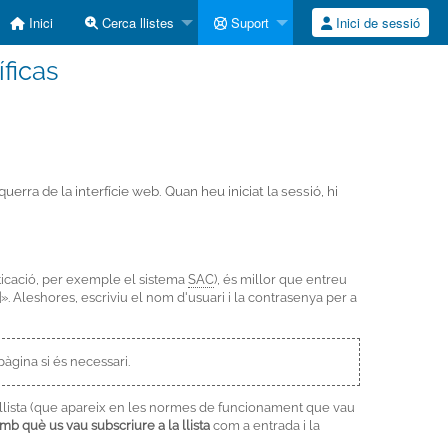
Inici
Cerca llistes
Suport
Inici de sessió
ficas
erra de la interfície web. Quan heu iniciat la sessió, hi
ticació, per exemple el sistema
SAC
), és millor que entreu
]
». Aleshores, escriviu el nom d'usuari i la contrasenya per a
pàgina si és necessari.
a llista (que apareix en les normes de funcionament que vau
b què us vau subscriure a la llista
com a entrada i la