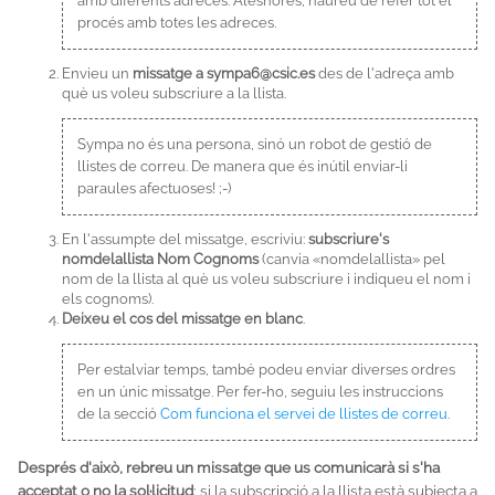
amb diferents adreces. Aleshores, haureu de refer tot el
procés amb totes les adreces.
Envieu un
missatge a sympa6@csic.es
des de l'adreça amb
què us voleu subscriure a la llista.
Sympa no és una persona, sinó un robot de gestió de
llistes de correu. De manera que és inútil enviar-li
paraules afectuoses! ;-)
En l'assumpte del missatge, escriviu:
subscriure's
nomdelallista Nom Cognoms
(canvia «nomdelallista» pel
nom de la llista al què us voleu subscriure i indiqueu el nom i
els cognoms).
Deixeu el cos del missatge en blanc
.
Per estalviar temps, també podeu enviar diverses ordres
en un únic missatge. Per fer-ho, seguiu les instruccions
de la secció
Com funciona el servei de llistes de correu
.
Després d'això, rebreu un missatge que us comunicarà si s'ha
acceptat o no la sol·licitud
: si la subscripció a la llista està subjecta a