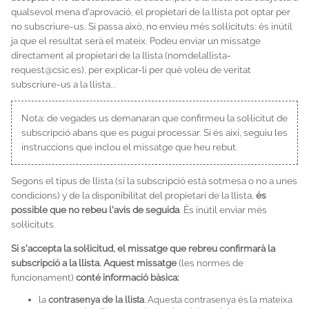
qualsevol mena d'aprovació, el propietari de la llista pot optar per
no subscriure-us. Si passa això, no envieu més sol·licituts: és inútil
ja que el resultat serà el mateix. Podeu enviar un missatge
directament al propietari de la llista (nomdelallista-
request@csic.es), per explicar-li per què voleu de veritat
subscriure-us a la llista...
Nota: de vegades us demanaran que confirmeu la sol·licitut de
subscripció abans que es pugui processar. Si és així, seguiu les
instruccions que inclou el missatge que heu rebut.
Segons el tipus de llista (si la subscripció està sotmesa o no a unes
condicions) y de la disponibilitat del propietari de la llista,
és
possible que no rebeu l'avís de seguida
. És inútil enviar més
sol·licituts.
Si s'accepta la sol·licitud, el missatge que rebreu confirmarà la
subscripció a la llista. Aquest missatge
(les normes de
funcionament)
conté informació bàsica:
la
contrasenya de la llista
. Aquesta contrasenya és la mateixa