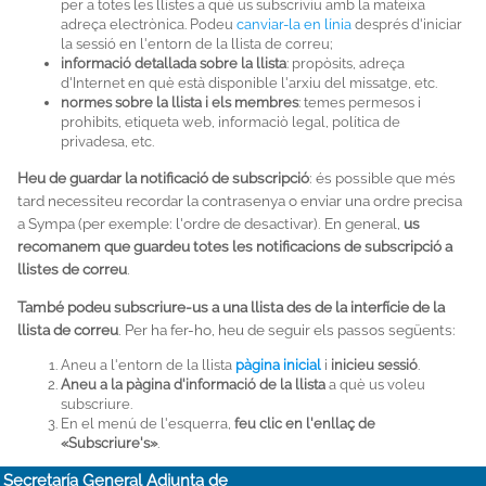
per a totes les llistes a què us subscriviu amb la mateixa
adreça electrònica. Podeu
canviar-la en línia
després d'iniciar
la sessió en l'entorn de la llista de correu;
informació detallada sobre la llista
: propòsits, adreça
d'Internet en què està disponible l'arxiu del missatge, etc.
normes sobre la llista i els membres
: temes permesos i
prohibits, etiqueta web, informaciò legal, política de
privadesa, etc.
Heu de guardar la notificació de subscripció
: és possible que més
tard necessiteu recordar la contrasenya o enviar una ordre precisa
a Sympa (per exemple: l'ordre de desactivar). En general,
us
recomanem que guardeu totes les notificacions de subscripció a
llistes de correu
.
També podeu subscriure-us a una llista des de la interfície de la
llista de correu
. Per ha fer-ho, heu de seguir els passos següents:
Aneu a l'entorn de la llista
pàgina inicial
i
inicieu sessió
.
Aneu a la pàgina d'informació de la llista
a què us voleu
subscriure.
En el menú de l'esquerra,
feu clic en l'enllaç de
«Subscriure's»
.
Secretaría General Adjunta de