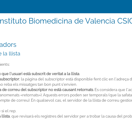
Instituto Biomedicina de Valencia CSI
radors
la llista
üents:
e l'usuari està subscrit de veritat a la llista
.
subscriptor
; la pàgina del subscriptor està disponible fent clic en l'adreça
no reba els missatges tan bon punt s'envien.
de correu del subscriptor no està causant retornats
. Es considera que l'
(anomenats «retornats»). Aquests errors poden ser temporals (que la safata
ompte de correu). En qualsevol cas, el servidor de la llista de correu ges
si el rep.
llista
, que revisarà els registres del servidor per a trobar la causa del pro