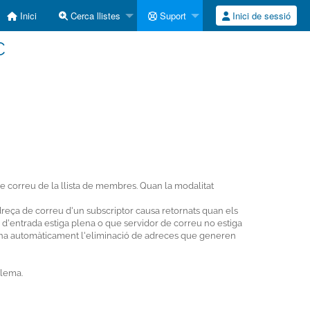
Inici
Cerca llistes
Suport
Inici de sessió
C
 de correu de la llista de membres. Quan la modalitat
adreça de correu d'un subscriptor causa retornats quan els
 d'entrada estiga plena o que servidor de correu no estiga
tiona automàticament l'eliminació de adreces que generen
blema.