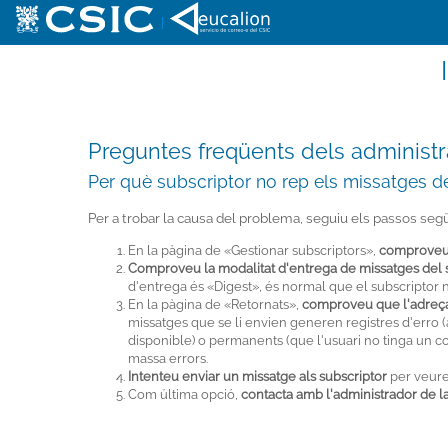
|
Preguntes freqüents dels administ
Per què subscriptor no rep els missatges de 
Per a trobar la causa del problema, seguiu els passos seg
En la pàgina de «Gestionar subscriptors»,
comproveu qu
Comproveu la modalitat d'entrega de missatges del 
d'entrega és «Digest», és normal que el subscriptor 
En la pàgina de «Retornats»,
comproveu que l'adreça 
missatges que se li envien generen registres d'erro 
disponible) o permanents (que l'usuari no tinga un c
massa errors.
Intenteu enviar un missatge als subscriptor
per veure 
Com última opció,
contacta amb l'administrador de la 