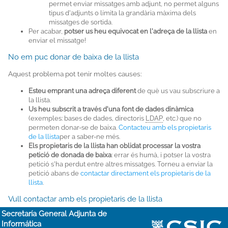
permet enviar missatges amb adjunt, no permet alguns
tipus d'adjunts o límita la grandària màxima dels
missatges de sortida.
Per acabar,
potser us heu equivocat en l'adreça de la llista
en
enviar el missatge!
No em puc donar de baixa de la llista
Aquest problema pot tenir moltes causes:
Esteu emprant una adreça diferent
de què us vau subscriure a
la llista.
Us heu subscrit a través d'una font de dades dinàmica
(exemples: bases de dades, directoris
LDAP
, etc.) que no
permeten donar-se de baixa.
Contacteu amb els propietaris
de la llista
per a saber-ne més.
Els propietaris de la llista han oblidat processar la vostra
petició de donada de baixa
: errar és humà, i potser la vostra
petició s'ha perdut entre altres missatges. Torneu a enviar la
petició abans de
contactar directament els propietaris de la
llista
.
Vull contactar amb els propietaris de la llista
Secretaría General Adjunta de
Informática