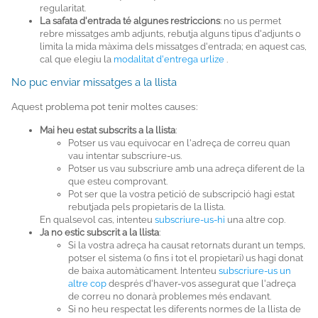
regularitat.
La safata d'entrada té algunes restriccions
: no us permet
rebre missatges amb adjunts, rebutja alguns tipus d'adjunts o
limita la mida màxima dels missatges d'entrada; en aquest cas,
cal que elegiu la
modalitat d'entrega urlize
.
No puc enviar missatges a la llista
Aquest problema pot tenir moltes causes:
Mai heu estat subscrits a la llista
:
Potser us vau equivocar en l'adreça de correu quan
vau intentar subscriure-us.
Potser us vau subscriure amb una adreça diferent de la
que esteu comprovant.
Pot ser que la vostra petició de subscripció hagi estat
rebutjada pels propietaris de la llista.
En qualsevol cas, intenteu
subscriure-us-hi
una altre cop.
Ja no estic subscrit a la llista
:
Si la vostra adreça ha causat retornats durant un temps,
potser el sistema (o fins i tot el propietari) us hagi donat
de baixa automàticament. Intenteu
subscriure-us un
altre cop
després d'haver-vos assegurat que l'adreça
de correu no donarà problemes més endavant.
Si no heu respectat les diferents normes de la llista de