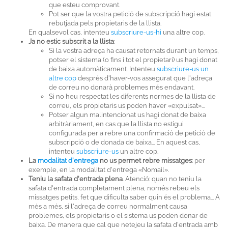
que esteu comprovant.
Pot ser que la vostra petició de subscripció hagi estat
rebutjada pels propietaris de la llista.
En qualsevol cas, intenteu
subscriure-us-hi
una altre cop.
Ja no estic subscrit a la llista
:
Si la vostra adreça ha causat retornats durant un temps,
potser el sistema (o fins i tot el propietari) us hagi donat
de baixa automàticament. Intenteu
subscriure-us un
altre cop
després d'haver-vos assegurat que l'adreça
de correu no donarà problemes més endavant.
Si no heu respectat les diferents normes de la llista de
correu, els propietaris us poden haver «expulsat»...
Potser algun malintencionat us hagi donat de baixa
arbitràriament, en cas que la llista no estigui
configurada per a rebre una confirmació de petició de
subscripció o de donada de baixa... En aquest cas,
intenteu
subscriure-us
un altre cop.
La
modalitat d'entrega
no us permet rebre missatges
: per
exemple, en la modalitat d'entrega «Nomail».
Teniu la safata d'entrada plena
. Atenció: quan no teniu la
safata d'entrada completament plena, només rebeu els
missatges petits, fet que dificulta saber quin és el problema... A
més a més, si l'adreça de correu normalment causa
problemes, els propietaris o el sistema us poden donar de
baixa. De manera que cal que netejeu la safata d'entrada amb