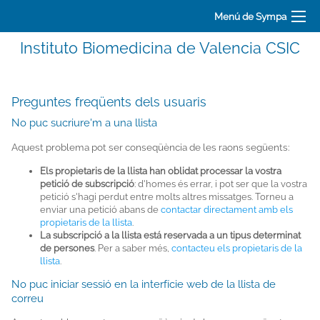
Menú de Sympa
Instituto Biomedicina de Valencia CSIC
Preguntes freqüents dels usuaris
No puc sucriure'm a una llista
Aquest problema pot ser conseqüència de les raons següents:
Els propietaris de la llista han oblidat processar la vostra
petició de subscripció
: d'homes és errar, i pot ser que la vostra
petició s'hagi perdut entre molts altres missatges. Torneu a
enviar una petició abans de
contactar directament amb els
propietaris de la llista
.
La subscripció a la llista está reservada a un tipus determinat
de persones
. Per a saber més,
contacteu els propietaris de la
llista
.
No puc iniciar sessió en la interfície web de la llista de
correu