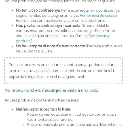
Aquest problema pot ser conseqüència de les raons següents:
No teniu cap contrasenya
. Per a aconseguir una contrasenya,
seguiu l'enllaç de la pàgina principal
Primer inici de sessió?
.
Rebreu una contrasenya nova per correu electrònic.
Heu picat una contrasenya incorrecta
. Si heu oblidat la
contrasenya, podeu reestablir la contrasenya. Per a fer-ho,
aneu a la pàgina principal i seguiu l'enllaç
Contrasenya
perduda?
.
No heu emprat el nom d'usuari correcte
(l'adreça amb que us
heu subscrit a la llista).
Per a evitar errors en escriure la contrasenya, podeu escriure-
la en una altra aplicació (com el client de correu electrònic) i
copiar-la i enganxar-la en el navegador web.
No rebeu (tots) els missatges enviats a una llista
Aquest problema pot tenir moltes causes:
Mai heu estat subscrits a la llista
:
Potser us vau equivocar en l'adreça de correu quan
vau intentar subscriure-us.
Potser us vau subscriure amb una adreça diferent de la