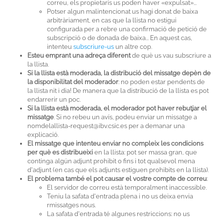
correu, els propietaris us poden haver «expulsat»...
Potser algun malintencionat us hagi donat de baixa
arbitràriament, en cas que la llista no estigui
configurada per a rebre una confirmació de petició de
subscripció o de donada de baixa... En aquest cas,
intenteu
subscriure-us
un altre cop.
Esteu emprant una adreça diferent
de què us vau subscriure a
la llista.
Si la llista està moderada, la distribució del missatge depèn de
la disponibilitat del moderador
: no poden estar pendents de
la llista nit i dia! De manera que la distribució de la llista es pot
endarrerir un poc.
Si la llista està moderada, el moderador pot haver rebutjar el
missatge
. Si no rebeu un avís, podeu enviar un missatge a
nomdelallista-request@ibv.csic.es per a demanar una
explicació.
El missatge que intenteu enviar no compleix les condicions
per què es distribueixi
en la llista: pot ser massa gran, que
continga algún adjunt prohibit o fins i tot qualsevol mena
d'adjunt (en cas que els adjunts estiguen prohibits en la llista).
El problema també el pot causar el vostre compte de correu
:
El servidor de correu està temporalment inaccessible.
Teniu la safata d'entrada plena i no us deixa envia
rmissatges nous.
La safata d'entrada té algunes restriccions: no us