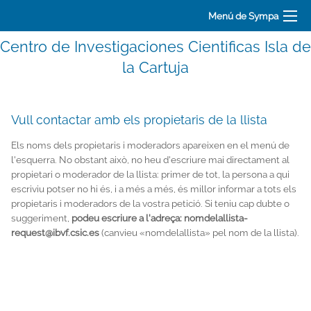
Menú de Sympa
Centro de Investigaciones Cientificas Isla de
la Cartuja
Vull contactar amb els propietaris de la llista
Els noms dels propietaris i moderadors apareixen en el menú de
l'esquerra. No obstant això, no heu d'escriure mai directament al
propietari o moderador de la llista: primer de tot, la persona a qui
escriviu potser no hi és, i a més a més, és millor informar a tots els
propietaris i moderadors de la vostra petició. Si teniu cap dubte o
suggeriment,
podeu escriure a l'adreça: nomdelallista-
request@ibvf.csic.es
(canvieu «nomdelallista» pel nom de la llista).