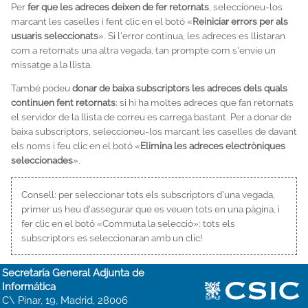
Per
fer que les adreces deixen de fer retornats
, seleccioneu-los
marcant les caselles i fent clic en el botó «
Reiniciar errors per als
usuaris seleccionats
». Si l'error continua, les adreces es llistaran
com a retornats una altra vegada, tan prompte com s'envie un
missatge a la llista.
També podeu
donar de baixa subscriptors les adreces dels quals
continuen fent retornats
: si hi ha moltes adreces que fan retornats
el servidor de la llista de correu es carrega bastant. Per a donar de
baixa subscriptors, seleccioneu-los marcant les caselles de davant
els noms i feu clic en el botó «
Elimina les adreces electròniques
seleccionades
».
Consell: per seleccionar tots els subscriptors d'una vegada,
primer us heu d'assegurar que es veuen tots en una pàgina, i
fer clic en el botó «Commuta la selecció»: tots els
subscriptors es seleccionaran amb un clic!
Secretaría General Adjunta de
Informática
C\ Pinar, 19, Madrid, 28006