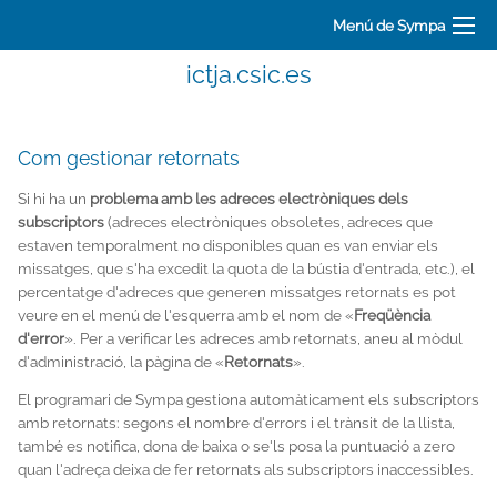
Menú de Sympa
ictja.csic.es
Com gestionar retornats
Si hi ha un
problema amb les adreces electròniques dels
subscriptors
(adreces electròniques obsoletes, adreces que
estaven temporalment no disponibles quan es van enviar els
missatges, que s'ha excedit la quota de la bústia d'entrada, etc.), el
percentatge d'adreces que generen missatges retornats es pot
veure en el menú de l'esquerra amb el nom de «
Freqüència
d'error
». Per a verificar les adreces amb retornats, aneu al mòdul
d'administració, la pàgina de «
Retornats
».
El programari de Sympa gestiona automàticament els subscriptors
amb retornats: segons el nombre d'errors i el trànsit de la llista,
també es notifica, dona de baixa o se'ls posa la puntuació a zero
quan l'adreça deixa de fer retornats als subscriptors inaccessibles.