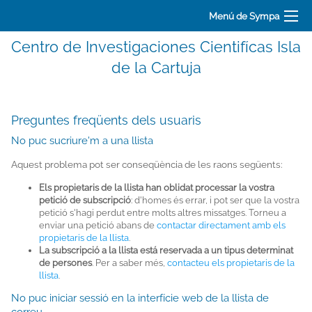
Menú de Sympa
Centro de Investigaciones Cientifícas Isla
de la Cartuja
Preguntes freqüents dels usuaris
No puc sucriure'm a una llista
Aquest problema pot ser conseqüència de les raons següents:
Els propietaris de la llista han oblidat processar la vostra
petició de subscripció
: d'homes és errar, i pot ser que la vostra
petició s'hagi perdut entre molts altres missatges. Torneu a
enviar una petició abans de
contactar directament amb els
propietaris de la llista
.
La subscripció a la llista está reservada a un tipus determinat
de persones
. Per a saber més,
contacteu els propietaris de la
llista
.
No puc iniciar sessió en la interfície web de la llista de
correu