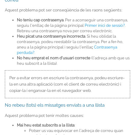
Aquest problema pot ser conseqüència de les raons següents:
No teniu cap contrasenya
. Per a aconseguir una contrasenya,
seguiu l'enllaç de la pàgina principal
Primer inici de sessió?
.
Rebreu una contrasenya nova per correu electrònic.
Heu picat una contrasenya incorrecta
. Si heu oblidat la
contrasenya, podeu reestablir la contrasenya. Per a fer-ho,
aneu a la pàgina principal i seguiu l'enllaç
Contrasenya
perduda?
.
No heu emprat el nom d'usuari correcte
(l'adreça amb que us
heu subscrit a la llista).
Per a evitar errors en escriure la contrasenya, podeu escriure-
la en una altra aplicació (com el client de correu electrònic) i
copiar-la i enganxar-la en el navegador web.
No rebeu (tots) els missatges enviats a una llista
Aquest problema pot tenir moltes causes:
Mai heu estat subscrits a la llista
:
Potser us vau equivocar en l'adreça de correu quan