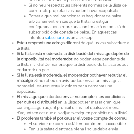
Si no heu respectat les diferents normes de la llista de
correu, els propietaris us poden haver «expulsat»...
Potser algun malintencionat us hagi donat de baixa
arbitràriament, en cas que la llista no estigui
configurada per a rebre una confirmació de petició de
subscripció o de donada de baixa... En aquest cas,
intenteu
subscriure-us
un altre cop.
Esteu emprant una adreça diferent
de què us vau subscriure a
la llista.
Si la llista està moderada, la distribució del missatge depèn de
la disponibilitat del moderador
: no poden estar pendents de
la llista nit i dia! De manera que la distribució de la llista es pot
endarrerir un poc.
Si la llista està moderada, el moderador pot haver rebutjar el
missatge
. Si no rebeu un avís, podeu enviar un missatge a
nomdelallista-request@iiq.csic.es per a demanar una
explicació.
El missatge que intenteu enviar no compleix les condicions
per què es distribueixi
en la llista: pot ser massa gran, que
continga algún adjunt prohibit o fins i tot qualsevol mena
d'adjunt (en cas que els adjunts estiguen prohibits en la llista).
El problema també el pot causar el vostre compte de correu
:
El servidor de correu està temporalment inaccessible.
Teniu la safata d'entrada plena i no us deixa envia