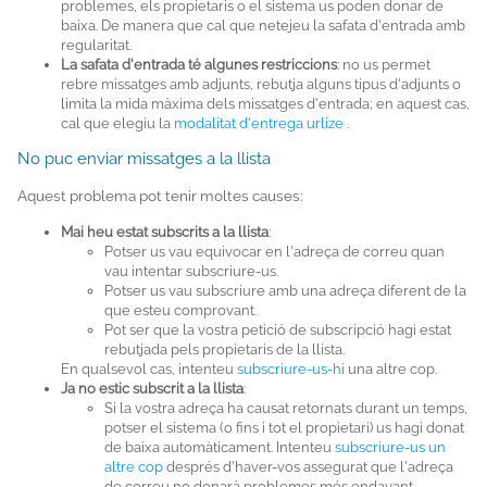
problemes, els propietaris o el sistema us poden donar de
baixa. De manera que cal que netejeu la safata d'entrada amb
regularitat.
La safata d'entrada té algunes restriccions
: no us permet
rebre missatges amb adjunts, rebutja alguns tipus d'adjunts o
limita la mida màxima dels missatges d'entrada; en aquest cas,
cal que elegiu la
modalitat d'entrega urlize
.
No puc enviar missatges a la llista
Aquest problema pot tenir moltes causes:
Mai heu estat subscrits a la llista
:
Potser us vau equivocar en l'adreça de correu quan
vau intentar subscriure-us.
Potser us vau subscriure amb una adreça diferent de la
que esteu comprovant.
Pot ser que la vostra petició de subscripció hagi estat
rebutjada pels propietaris de la llista.
En qualsevol cas, intenteu
subscriure-us-hi
una altre cop.
Ja no estic subscrit a la llista
:
Si la vostra adreça ha causat retornats durant un temps,
potser el sistema (o fins i tot el propietari) us hagi donat
de baixa automàticament. Intenteu
subscriure-us un
altre cop
després d'haver-vos assegurat que l'adreça
de correu no donarà problemes més endavant.