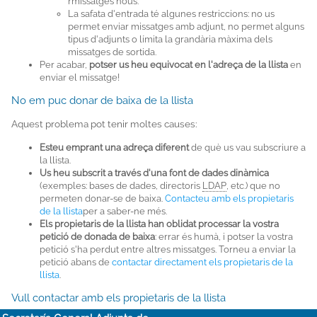
rmissatges nous.
La safata d'entrada té algunes restriccions: no us
permet enviar missatges amb adjunt, no permet alguns
tipus d'adjunts o límita la grandària màxima dels
missatges de sortida.
Per acabar,
potser us heu equivocat en l'adreça de la llista
en
enviar el missatge!
No em puc donar de baixa de la llista
Aquest problema pot tenir moltes causes:
Esteu emprant una adreça diferent
de què us vau subscriure a
la llista.
Us heu subscrit a través d'una font de dades dinàmica
(exemples: bases de dades, directoris
LDAP
, etc.) que no
permeten donar-se de baixa.
Contacteu amb els propietaris
de la llista
per a saber-ne més.
Els propietaris de la llista han oblidat processar la vostra
petició de donada de baixa
: errar és humà, i potser la vostra
petició s'ha perdut entre altres missatges. Torneu a enviar la
petició abans de
contactar directament els propietaris de la
llista
.
Vull contactar amb els propietaris de la llista