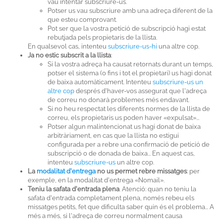
vau intentar subscriure-us.
Potser us vau subscriure amb una adreça diferent de la
que esteu comprovant.
Pot ser que la vostra petició de subscripció hagi estat
rebutjada pels propietaris de la llista.
En qualsevol cas, intenteu
subscriure-us-hi
una altre cop.
Ja no estic subscrit a la llista
:
Si la vostra adreça ha causat retornats durant un temps,
potser el sistema (o fins i tot el propietari) us hagi donat
de baixa automàticament. Intenteu
subscriure-us un
altre cop
després d'haver-vos assegurat que l'adreça
de correu no donarà problemes més endavant.
Si no heu respectat les diferents normes de la llista de
correu, els propietaris us poden haver «expulsat»...
Potser algun malintencionat us hagi donat de baixa
arbitràriament, en cas que la llista no estigui
configurada per a rebre una confirmació de petició de
subscripció o de donada de baixa... En aquest cas,
intenteu
subscriure-us
un altre cop.
La
modalitat d'entrega
no us permet rebre missatges
: per
exemple, en la modalitat d'entrega «Nomail».
Teniu la safata d'entrada plena
. Atenció: quan no teniu la
safata d'entrada completament plena, només rebeu els
missatges petits, fet que dificulta saber quin és el problema... A
més a més, si l'adreça de correu normalment causa