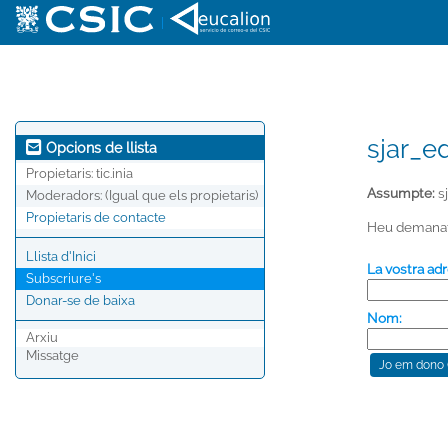
|
sjar_ed
Opcions de llista
Propietaris:
tic.inia
Assumpte:
s
Moderadors:
(Igual que els propietaris)
Propietaris de contacte
Heu demanat u
Llista d'Inici
La vostra adr
Subscriure's
Donar-se de baixa
Nom:
Arxiu
Missatge