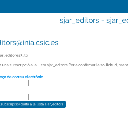
sjar_editors - sjar_
itors@inia.csic.es
jar_editores3_to
na subscripció a la llista sjar_editors Per a confirmar la sol·licitud, pr
eça de correu electrònic.