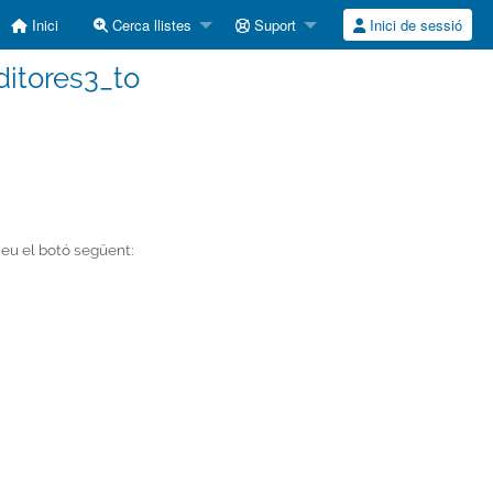
Inici
Cerca llistes
Suport
Inici de sessió
editores3_to
emeu el botó següent: