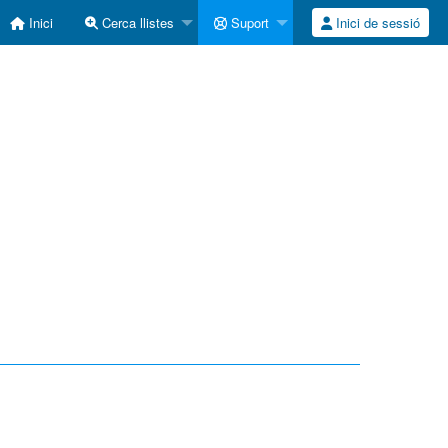
Inici
Cerca llistes
Suport
Inici de sessió