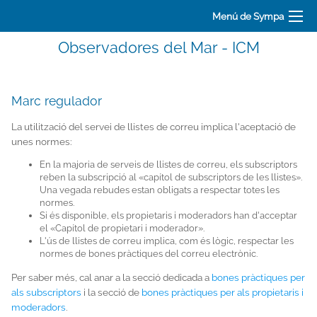
Menú de Sympa
Observadores del Mar - ICM
Marc regulador
La utilització del servei de llistes de correu implica l'aceptació de
unes normes:
En la majoria de serveis de llistes de correu, els subscriptors
reben la subscripció al «capítol de subscriptors de les llistes».
Una vegada rebudes estan obligats a respectar totes les
normes.
Si és disponible, els propietaris i moderadors han d'acceptar
el «Capítol de propietari i moderador».
L'ús de llistes de correu implica, com és lògic, respectar les
normes de bones pràctiques del correu electrònic.
Per saber més, cal anar a la secció dedicada a
bones pràctiques per
als subscriptors
i la secció de
bones pràctiques per als propietaris i
moderadors
.