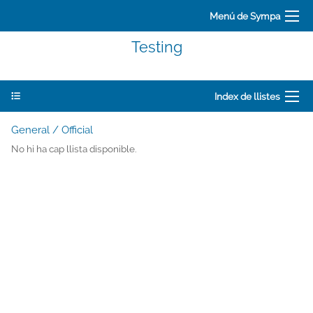
Menú de Sympa
Testing
Index de llistes
General / Official
No hi ha cap llista disponible.