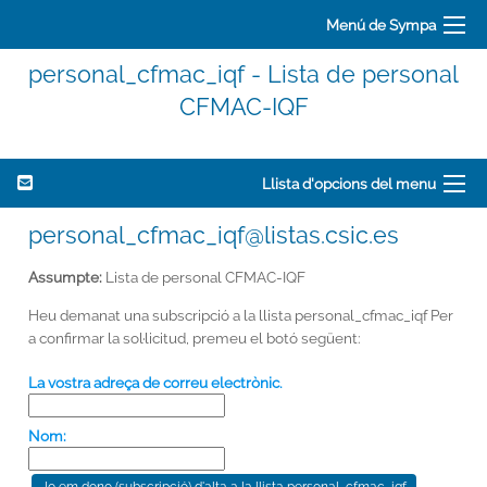
Menú de Sympa
personal_cfmac_iqf - Lista de personal
CFMAC-IQF
Llista d'opcions del menu
personal_cfmac_iqf@listas.csic.es
Assumpte:
Lista de personal CFMAC-IQF
Heu demanat una subscripció a la llista personal_cfmac_iqf Per
a confirmar la sol·licitud, premeu el botó següent:
La vostra adreça de correu electrònic.
Nom: