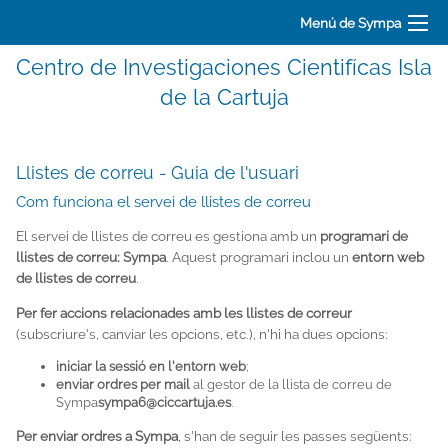
Menú de Sympa
Centro de Investigaciones Cientifícas Isla
de la Cartuja
Llistes de correu - Guia de l'usuari
Com funciona el servei de llistes de correu
El servei de llistes de correu es gestiona amb un
programari de
llistes de correu: Sympa
. Aquest programari inclou un
entorn web
de llistes de correu
.
Per fer accions relacionades amb les llistes de correur
(subscriure's, canviar les opcions, etc.), n'hi ha dues opcions:
iniciar la sessió en l'entorn web
;
enviar ordres per mail
al gestor de la llista de correu de
Sympa
sympa6@ciccartuja.es
.
Per enviar ordres a Sympa
, s'han de seguir les passes següents: