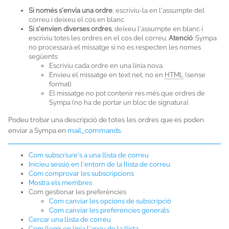
Si només s'envia una ordre
, escriviu-la en l'assumpte del
correu i deixeu el cos en blanc.
Si s'envien diverses ordres
, deixeu l'assumpte en blanc i
escriviu totes les ordres en el cos del correu.
Atenció
: Sympa
no processarà el missatge si no es respecten les nomes
següents:
Escriviu cada ordre en una línia nova.
Envieu el missatge en text net, no en
HTML
(sense
format).
El missatge no pot contenir res més que ordres de
Sympa (no ha de portar un bloc de signatura).
Podeu trobar una descripció de totes les ordres que es poden
enviar a Sympa en
mail_commands
.
Com subscriure's a una llista de correu
Inicieu sessió en l'entorn de la llista de correu
Com comprovar les subscripcions
Mostra els membres
Com gestionar les preferències
Com canviar les opcions de subscripció
Com canviar les preferències generals
Cercar una llista de correu
Com llegir en línia l'arxiu de la llista