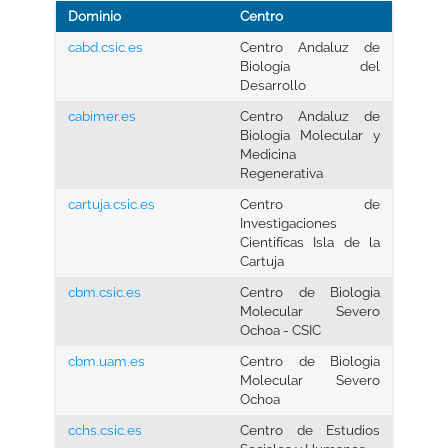
Dominio
Centro
cabd.csic.es
Centro Andaluz de
Biología del
Desarrollo
cabimer.es
Centro Andaluz de
Biología Molecular y
Medicina
Regenerativa
cartuja.csic.es
Centro de
Investigaciones
Cientifícas Isla de la
Cartuja
cbm.csic.es
Centro de Biologia
Molecular Severo
Ochoa - CSIC
cbm.uam.es
Centro de Biologia
Molecular Severo
Ochoa
cchs.csic.es
Centro de Estudios