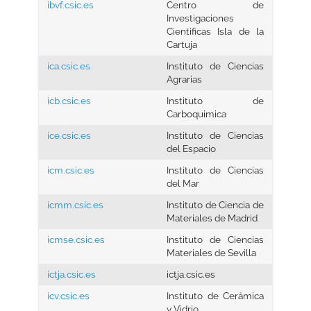
ibvf.csic.es
Centro de
Investigaciones
Cientificas Isla de la
Cartuja
ica.csic.es
Instituto de Ciencias
Agrarias
icb.csic.es
Instituto de
Carboquimica
ice.csic.es
Instituto de Ciencias
del Espacio
icm.csic.es
Instituto de Ciencias
del Mar
icmm.csic.es
Instituto de Ciencia de
Materiales de Madrid
icmse.csic.es
Instituto de Ciencias
Materiales de Sevilla
ictja.csic.es
ictja.csic.es
icv.csic.es
Instituto de Cerámica
y Vidrio