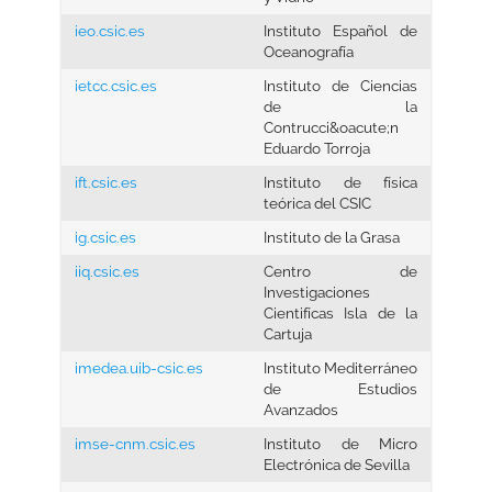
ieo.csic.es
Instituto Español de
Oceanografía
ietcc.csic.es
Instituto de Ciencias
de la
Contrucci&oacute;n
Eduardo Torroja
ift.csic.es
Instituto de física
teórica del CSIC
ig.csic.es
Instituto de la Grasa
iiq.csic.es
Centro de
Investigaciones
Cientifícas Isla de la
Cartuja
imedea.uib-csic.es
Instituto Mediterráneo
de Estudios
Avanzados
imse-cnm.csic.es
Instituto de Micro
Electrónica de Sevilla