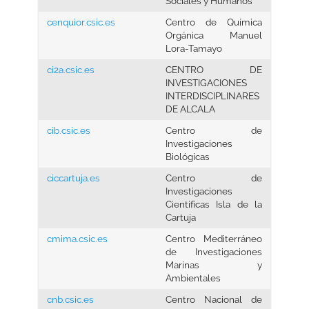
Sociales y Humanos
cenquior.csic.es
Centro de Química
Orgánica Manuel
Lora-Tamayo
ci2a.csic.es
CENTRO DE
INVESTIGACIONES
INTERDISCIPLINARES
DE ALCALA
cib.csic.es
Centro de
Investigaciones
Biológicas
ciccartuja.es
Centro de
Investigaciones
Cientifícas Isla de la
Cartuja
cmima.csic.es
Centro Mediterráneo
de Investigaciones
Marinas y
Ambientales
cnb.csic.es
Centro Nacional de