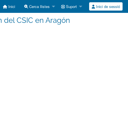
Inici
Cerca llistes
Suport
Inici de sessió
 del CSIC en Aragón