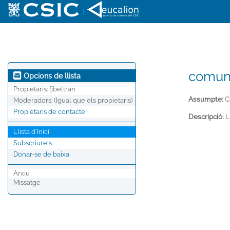
|
comuni
Opcions de llista
Propietaris:
fjbeltran
Assumpte:
C
Moderadors:
(Igual que els propietaris)
Propietaris de contacte
Descripció:
L
Llista d'Inici
Subscriure's
Donar-se de baixa
Arxiu
Missatge