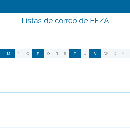
Listas de correo de EEZA
M
P
T
V
N
O
Q
R
S
U
W
X
Y