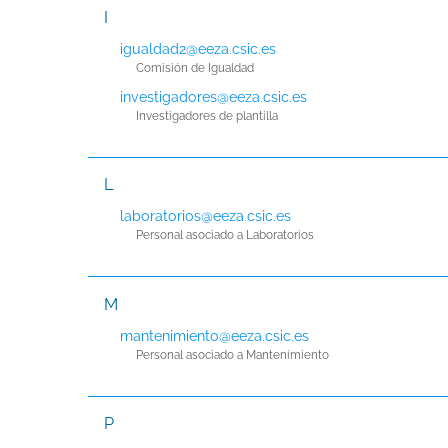
I
igualdad2@eeza.csic.es
Comisión de Igualdad
investigadores@eeza.csic.es
Investigadores de plantilla
L
laboratorios@eeza.csic.es
Personal asociado a Laboratorios
M
mantenimiento@eeza.csic.es
Personal asociado a Mantenimiento
P