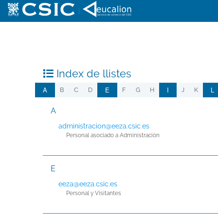
|
Index de llistes
A
E
I
L
B
C
D
F
G
H
J
K
A
administracion@eeza.csic.es
Personal asociado a Administración
E
eeza@eeza.csic.es
Personal y Visitantes