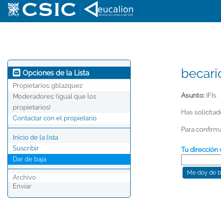
|
becari
Opciones de la Lista
Propietarios:
gblazquez
Asunto:
IFIs
Moderadores:
(igual que los
propietarios)
Has solicitad
Contactar con el propietario
Para confirmar
Inicio de la lista
Suscribir
Tu dirección 
Dar de baja
Archivo
Enviar