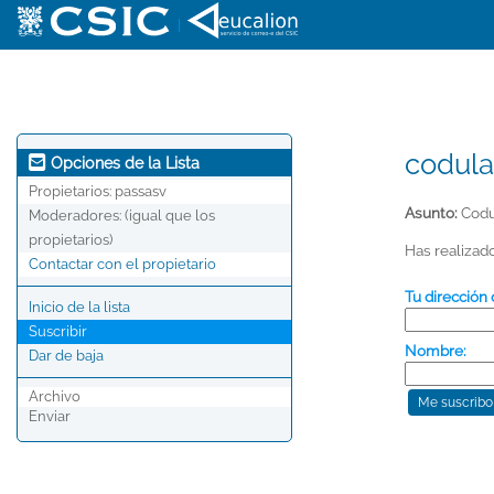
|
codula
Opciones de la Lista
Propietarios:
passasv
Asunto:
Codu
Moderadores:
(igual que los
propietarios)
Has realizado
Contactar con el propietario
Tu dirección 
Inicio de la lista
Suscribir
Nombre:
Dar de baja
Archivo
Enviar