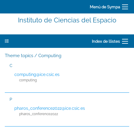
Menú de Sympa
Instituto de Ciencias del Espacio
Index de llistes
Theme topics / Computing
C
computing@ice.csic.es
computing
P
pharos_conference2022@ice.csic.es
pharos_conference2022