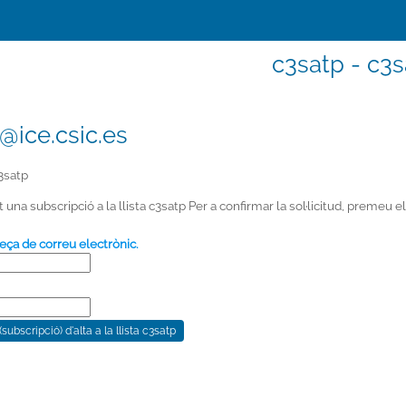
c3satp - c3s
@ice.csic.es
3satp
na subscripció a la llista c3satp Per a confirmar la sol·licitud, premeu e
eça de correu electrònic.