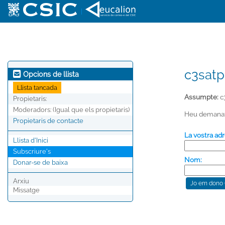
|
c3satp
Opcions de llista
Llista tancada
Assumpte:
c
Propietaris:
Moderadors:
(Igual que els propietaris)
Heu demanat u
Propietaris de contacte
La vostra adr
Llista d'Inici
Subscriure's
Nom:
Donar-se de baixa
Arxiu
Missatge