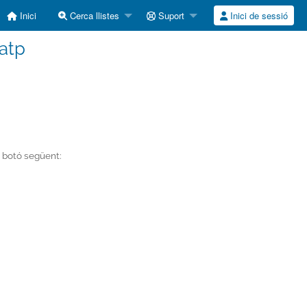
Inici
Cerca llistes
Suport
Inici de sessió
atp
l botó següent: