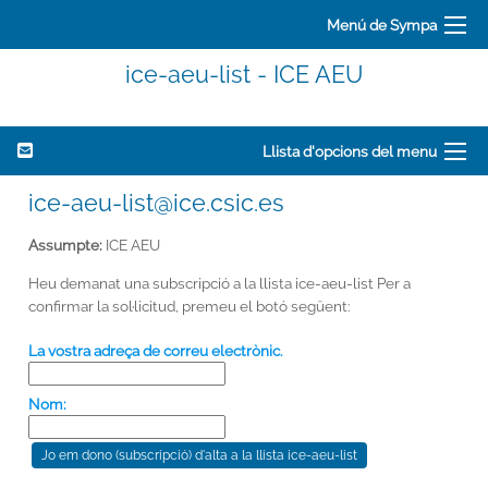
Menú de Sympa
ice-aeu-list - ICE AEU
Llista d'opcions del menu
ice-aeu-list@ice.csic.es
Assumpte:
ICE AEU
Heu demanat una subscripció a la llista ice-aeu-list Per a
confirmar la sol·licitud, premeu el botó següent:
La vostra adreça de correu electrònic.
Nom: