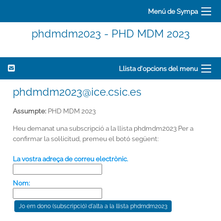
Menú de Sympa
phdmdm2023 - PHD MDM 2023
Llista d'opcions del menu
phdmdm2023@ice.csic.es
Assumpte:
PHD MDM 2023
Heu demanat una subscripció a la llista phdmdm2023 Per a
confirmar la sol·licitud, premeu el botó següent:
La vostra adreça de correu electrònic.
Nom: