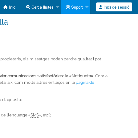
Inici
Cerca llistes
Suport
Inici de sessió
lla
 propietaris, els missatges poden perdre qualitat i pot
anviar comunicacions satisfactòries: la «Netiqueta»
. Com a
eta, així com molts altres enllaços en la
pàgina de
ó d'aquesta:
ó de llenguatge «
SMS
», etc.);