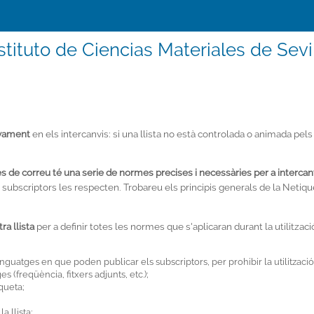
stituto de Ciencias Materiales de Sevi
ivament
en els intercanvis: si una llista no està controlada o animada pels
istes de correu té una serie de normes precises i necessàries per a interc
s subscriptors les respecten. Trobareu els principis generals de la Netiqu
a llista
per a definir totes les normes que s'aplicaran durant la utilitzaci
guatges en que poden publicar els subscriptors, per prohibir la utilitzaci
 (freqüència, fitxers adjunts, etc.);
queta;
a llista;