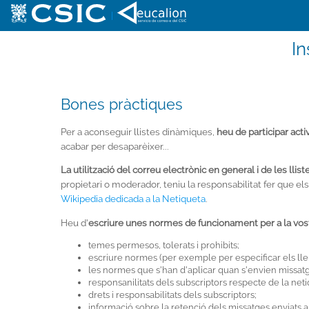
|
In
Bones pràctiques
Per a aconseguir llistes dinàmiques,
heu de participar act
acabar per desaparèixer...
La utilització del correu electrònic en general i de les ll
propietari o moderador, teniu la responsabilitat fer que el
Wikipedia dedicada a la Netiqueta
.
Heu d'
escriure unes normes de funcionament per a la vostr
temes permesos, tolerats i prohibits;
escriure normes (per exemple per especificar els llen
les normes que s'han d'aplicar quan s'envien missatges
responsanilitats dels subscriptors respecte de la neti
drets i responsabilitats dels subscriptors;
informació sobre la retenció dels missatges enviats a l