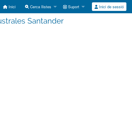
Inici
Cerca llistes
Suport
Inici de sessió
ustrales Santander