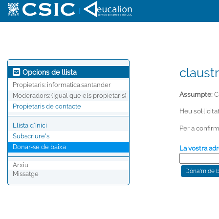
|
claust
Opcions de llista
Propietaris:
informatica.santander
Assumpte:
C
Moderadors:
(Igual que els propietaris)
Propietaris de contacte
Heu sol·licit
Llista d'Inici
Per a confirm
Subscriure's
Donar-se de baixa
La vostra adr
Arxiu
Missatge