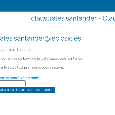
claustrales.santander - Cla
rales.santander@ieo.csic.es
laustrales Santander
at donar-vos de baixa de la llista claustrales.santander
ar la sol·licitud, premeu el botó següent:
eça de correu electrònic.