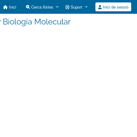
Inici
Cerca llistes
Suport
Inici de sessió
 Biología Molecular