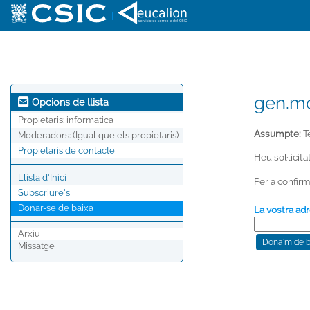
|
gen.mo
Opcions de llista
Propietaris:
informatica
Assumpte:
Té
Moderadors:
(Igual que els propietaris)
Propietaris de contacte
Heu sol·licit
Llista d'Inici
Per a confirm
Subscriure's
Donar-se de baixa
La vostra adr
Arxiu
Missatge