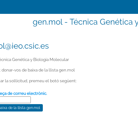
gen.mol - Técnica Genética y
l@ieo.csic.es
cnica Genética y Biología Molecular
at donar-vos de baixa de la llista gen.mol
ar la sol·licitud, premeu el botó següent:
eça de correu electrònic.