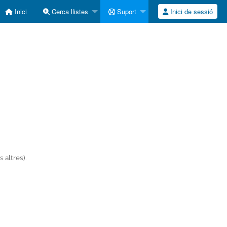
Inici
Cerca llistes
Suport
Inici de sessió
 altres).