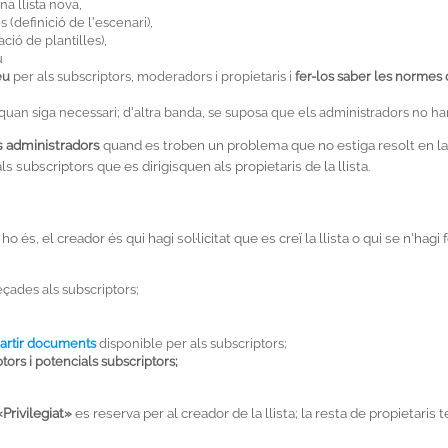
a llista nova,
 (definició de l'escenari),
ció de plantilles),
u
eu
per als subscriptors, moderadors i propietaris i
fer-los saber les normes
quan siga necessari; d'altra banda, se suposa que els administradors no ha
ls administradors
quand es troben un problema que no estiga resolt en la 
subscriptors que es dirigisquen als propietaris de la llista.
 ho és, el creador és qui hagi sol·licitat que es creï la llista o qui se n'hag
çades als subscriptors;
artir documents
disponible per als subscriptors;
tors i potencials subscriptors;
«Privilegiat»
es reserva per al creador de la llista; la resta de propietari