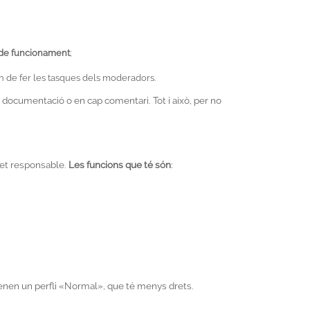
 de funcionament
;
n de fer les tasques dels moderadors.
documentació o en cap comentari. Tot i això, per no
i fet responsable.
Les funcions que té són
:
s tenen un perfli «Normal», que té menys drets.