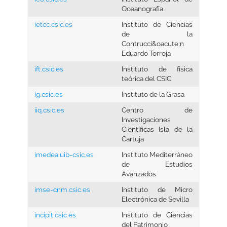
Oceanografía
ietcc.csic.es
Instituto de Ciencias
de la
Contrucci&oacute;n
Eduardo Torroja
ift.csic.es
Instituto de física
teórica del CSIC
ig.csic.es
Instituto de la Grasa
iiq.csic.es
Centro de
Investigaciones
Cientifícas Isla de la
Cartuja
imedea.uib-csic.es
Instituto Mediterráneo
de Estudios
Avanzados
imse-cnm.csic.es
Instituto de Micro
Electrónica de Sevilla
incipit.csic.es
Instituto de Ciencias
del Patrimonio