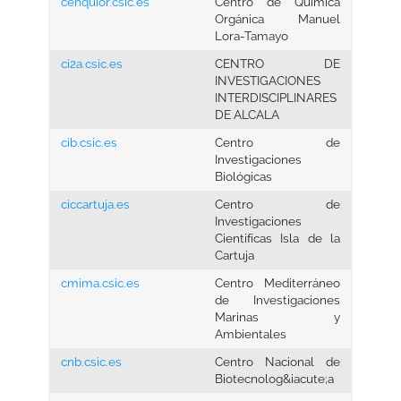
cenquior.csic.es
Centro de Química
Orgánica Manuel
Lora-Tamayo
ci2a.csic.es
CENTRO DE
INVESTIGACIONES
INTERDISCIPLINARES
DE ALCALA
cib.csic.es
Centro de
Investigaciones
Biológicas
ciccartuja.es
Centro de
Investigaciones
Cientifícas Isla de la
Cartuja
cmima.csic.es
Centro Mediterráneo
de Investigaciones
Marinas y
Ambientales
cnb.csic.es
Centro Nacional de
Biotecnolog&iacute;a