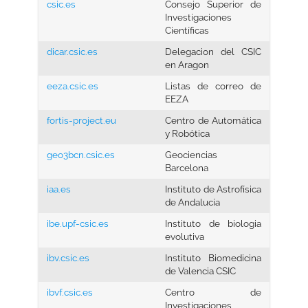
csic.es
Consejo Superior de
Investigaciones
Científicas
dicar.csic.es
Delegacion del CSIC
en Aragon
eeza.csic.es
Listas de correo de
EEZA
fortis-project.eu
Centro de Automática
y Robótica
geo3bcn.csic.es
Geociencias
Barcelona
iaa.es
Instituto de Astrofísica
de Andalucía
ibe.upf-csic.es
Instituto de biologia
evolutiva
ibv.csic.es
Instituto Biomedicina
de Valencia CSIC
ibvf.csic.es
Centro de
Investigaciones