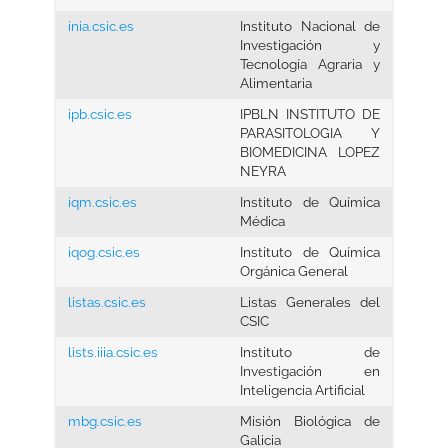
inia.csic.es
Instituto Nacional de
Investigación y
Tecnología Agraria y
Alimentaria
ipb.csic.es
IPBLN INSTITUTO DE
PARASITOLOGIA Y
BIOMEDICINA LOPEZ
NEYRA
iqm.csic.es
Instituto de Química
Médica
iqog.csic.es
Instituto de Química
Orgánica General
listas.csic.es
Listas Generales del
CSIC
lists.iiia.csic.es
Instituto de
Investigación en
Inteligencia Artificial
mbg.csic.es
Misión Biológica de
Galicia