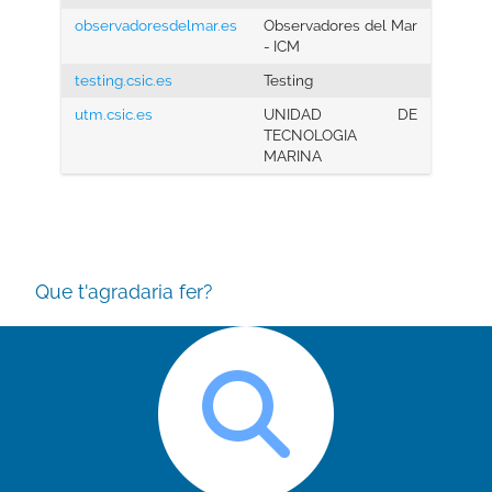
observadoresdelmar.es
Observadores del Mar
- ICM
testing.csic.es
Testing
utm.csic.es
UNIDAD DE
TECNOLOGIA
MARINA
Que t'agradaria fer?