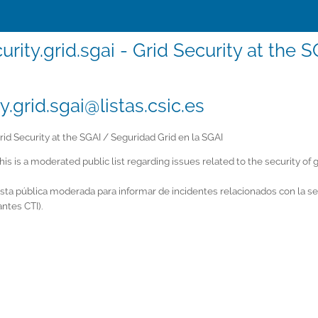
urity.grid.sgai - Grid Security at the
y.grid.sgai@listas.csic.es
id Security at the SGAI / Seguridad Grid en la SGAI
his is a moderated public list regarding issues related to the security of
lista pública moderada para informar de incidentes relacionados con la s
antes CTI).