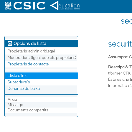
|
sec
securit
Opcions de llista
Propietaris:
admin.grid.sgai
Assumpte:
Gr
Moderadors:
(Igual que els propietaris)
Propietaris de contacte
Descripció:
T
(former CTI).
Llista d'Inici
Ésta es una 
Subscriure's
Informática (
Donar-se de baixa
Arxiu
Missatge
Documents compartits