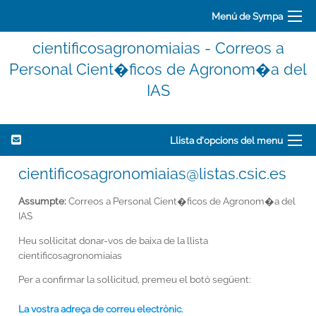
Menú de Sympa
cientificosagronomiaias - Correos a
Personal Cient�ficos de Agronom�a del
IAS
Llista d'opcions del menu
cientificosagronomiaias@listas.csic.es
Assumpte:
Correos a Personal Cient�ficos de Agronom�a del
IAS
Heu sol·licitat donar-vos de baixa de la llista
cientificosagronomiaias
Per a confirmar la sol·licitud, premeu el botó següent:
La vostra adreça de correu electrònic.