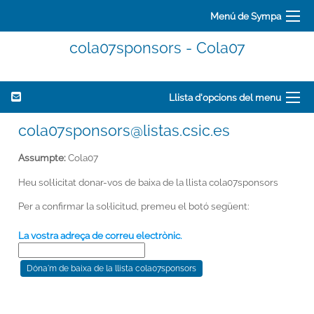
Menú de Sympa
cola07sponsors - Cola07
Llista d'opcions del menu
cola07sponsors@listas.csic.es
Assumpte:
Cola07
Heu sol·licitat donar-vos de baixa de la llista cola07sponsors
Per a confirmar la sol·licitud, premeu el botó següent:
La vostra adreça de correu electrònic.