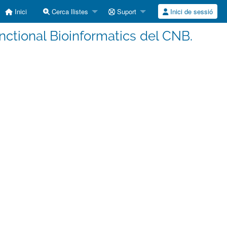
Inici
Cerca llistes
Suport
Inici de sessió
unctional Bioinformatics del CNB.