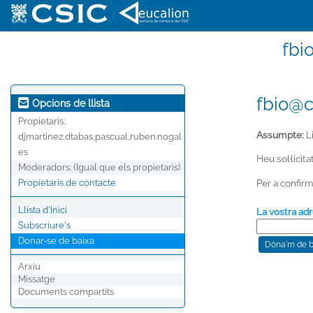
|
fbi
fbio@c
Opcions de llista
Propietaris:
Assumpte:
Li
djmartinez,dtabas,pascual,ruben.nogal
es
Heu sol·licita
Moderadors:
(Igual que els propietaris)
Per a confirm
Propietaris de contacte
Llista d'Inici
La vostra adr
Subscriure's
Donar-se de baixa
Arxiu
Missatge
Documents compartits