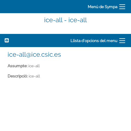
Menú de Sympa
ice-all - ice-all
Llista d'opcions del menu
ice-all@ice.csic.es
Assumpte:
ice-all
Descripció:
ice-all