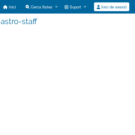
Inici
Cerca llistes
Suport
Inici de sessió
-astro-staff