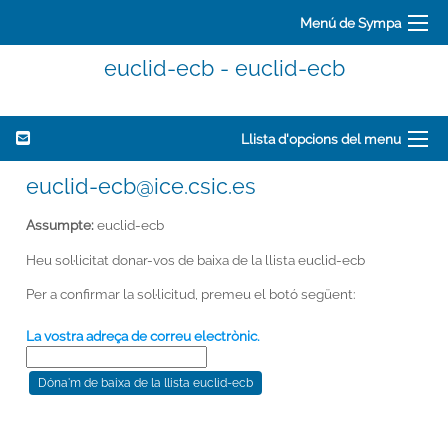
Menú de Sympa
euclid-ecb - euclid-ecb
Llista d'opcions del menu
euclid-ecb@ice.csic.es
Assumpte:
euclid-ecb
Heu sol·licitat donar-vos de baixa de la llista euclid-ecb
Per a confirmar la sol·licitud, premeu el botó següent:
La vostra adreça de correu electrònic.