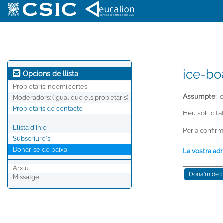
|
ice-bo
Opcions de llista
Propietaris:
noemi.cortes
Assumpte:
i
Moderadors:
(Igual que els propietaris)
Propietaris de contacte
Heu sol·licit
Llista d'Inici
Per a confirm
Subscriure's
Donar-se de baixa
La vostra adr
Arxiu
Missatge