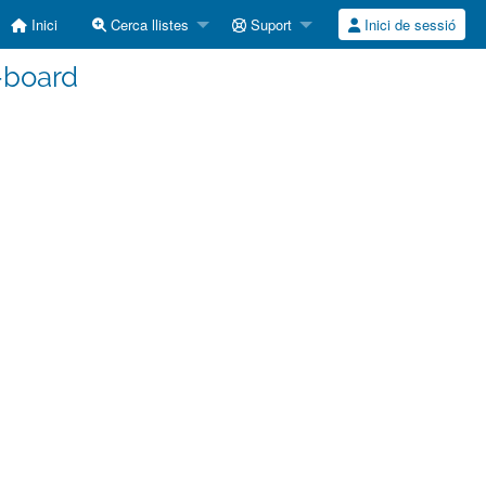
Inici
Cerca llistes
Suport
Inici de sessió
-board