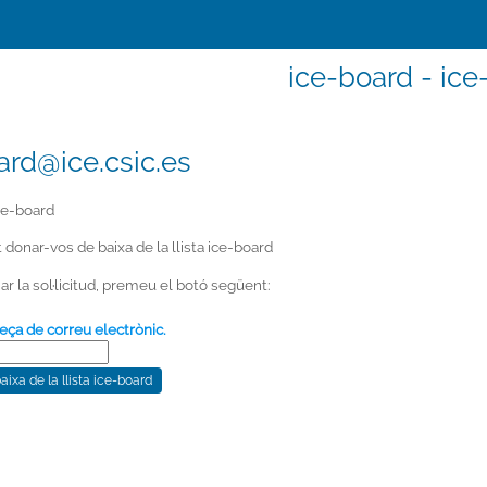
ice-board - ice
ard@ice.csic.es
ce-board
at donar-vos de baixa de la llista ice-board
ar la sol·licitud, premeu el botó següent:
eça de correu electrònic.