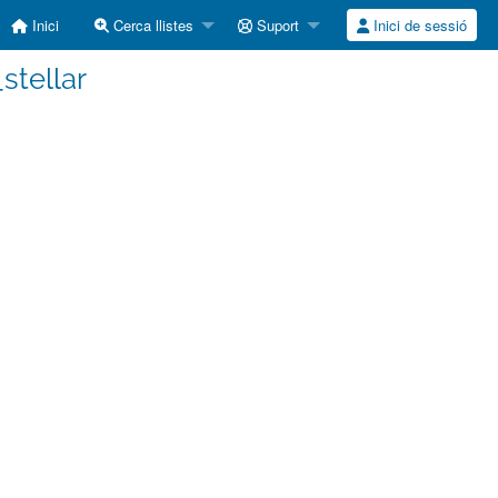
Inici
Cerca llistes
Suport
Inici de sessió
_stellar