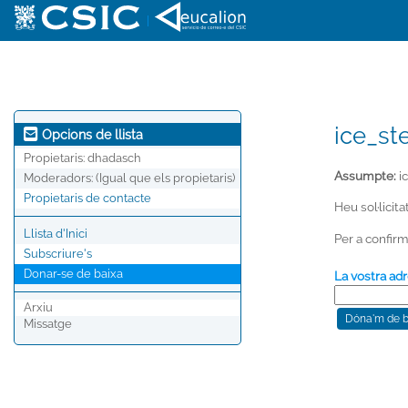
|
ice_ste
Opcions de llista
Propietaris:
dhadasch
Assumpte:
ic
Moderadors:
(Igual que els propietaris)
Propietaris de contacte
Heu sol·licita
Llista d'Inici
Per a confirm
Subscriure's
Donar-se de baixa
La vostra adr
Arxiu
Missatge