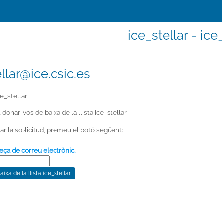
ice_stellar - ice
llar@ice.csic.es
e_stellar
t donar-vos de baixa de la llista ice_stellar
ar la sol·licitud, premeu el botó següent:
eça de correu electrònic.