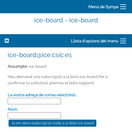
Menú de Sympa
ice-board - ice-board
Llista d'opcions del menu
ice-board@ice.csic.es
Assumpte:
ice-board
Heu demanat una subscripció a la llista ice-board Per a
confirmar la sol·licitud, premeu el botó següent:
La vostra adreça de correu electrònic.
Nom: