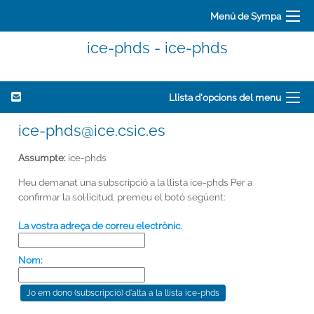
Menú de Sympa
ice-phds - ice-phds
Llista d'opcions del menu
ice-phds@ice.csic.es
Assumpte:
ice-phds
Heu demanat una subscripció a la llista ice-phds Per a
confirmar la sol·licitud, premeu el botó següent:
La vostra adreça de correu electrònic.
Nom: