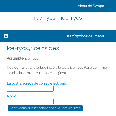
Menú de Sympa
ice-rycs - ice-rycs
Llista d'opcions del menu
ice-rycs@ice.csic.es
Assumpte:
ice-rycs
Heu demanat una subscripció a la llista ice-rycs Per a confirmar
la sol·licitud, premeu el botó següent:
La vostra adreça de correu electrònic.
Nom: