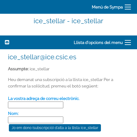
Menú de Sympa
ice_stellar - ice_stellar
Llista d'opcions del menu
ice_stellar@ice.csic.es
Assumpte:
ice_stellar
Heu demanat una subscripció a la llista ice_stellar Per a
confirmar la sol·licitud, premeu el botó següent:
La vostra adreça de correu electrònic.
Nom: