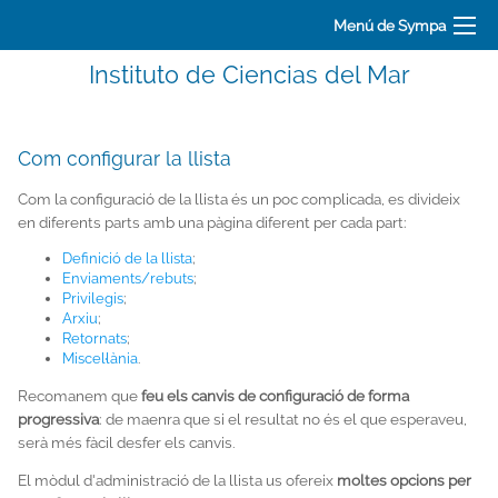
Menú de Sympa
Instituto de Ciencias del Mar
Com configurar la llista
Com la configuració de la llista és un poc complicada, es divideix
en diferents parts amb una pàgina diferent per cada part:
Definició de la llista
;
Enviaments/rebuts
;
Privilegis
;
Arxiu
;
Retornats
;
Miscel·lània
.
Recomanem que
feu els canvis de configuració de forma
progressiva
: de maenra que si el resultat no és el que esperaveu,
serà més fàcil desfer els canvis.
El mòdul d'administració de la llista us ofereix
moltes opcions per