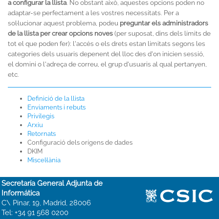
a configurar la llista
. No obstant això, aquestes opcions poden no
adaptar-se perfectament a les vostres necessitats. Per a
sol·lucionar aquest problema, podeu
preguntar els administradors
de la llista per crear opcions noves
(per suposat, dins dels límits de
tot el que poden fer): l'accés o els drets estan limitats segons les
categories dels usuaris depenent del lloc des d'on inicien sessió,
el domini o l'adreça de correu, el grup d'usuaris al qual pertanyen,
etc.
Definició de la llista
Enviaments i rebuts
Privilegis
Arxiu
Retornats
Configuració dels orígens de dades
DKIM
Miscel·lània
Secretaría General Adjunta de
Informática
C\ Pinar, 19, Madrid, 28006
Tel: +34 91 568 0200