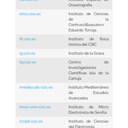
Oceanografía
ietcc.csic.es
Instituto de Ciencias
de la
Contrucci&oacute;n
Eduardo Torroja
ift.csic.es
Instituto de física
teórica del CSIC
ig.csic.es
Instituto de la Grasa
iiq.csic.es
Centro de
Investigaciones
Cientifícas Isla de la
Cartuja
imedea.uib-csic.es
Instituto Mediterráneo
de Estudios
Avanzados
imse-cnm.csic.es
Instituto de Micro
Electrónica de Sevilla
incipit.csic.es
Instituto de Ciencias
del Patrimonio