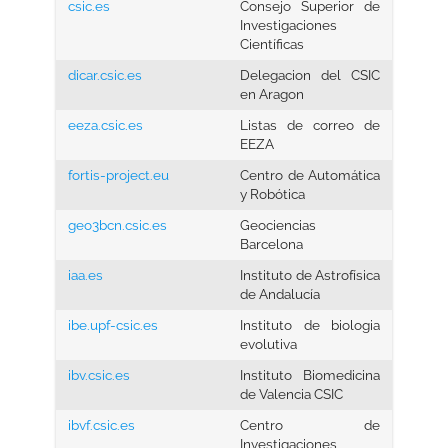
csic.es
Consejo Superior de
Investigaciones
Científicas
dicar.csic.es
Delegacion del CSIC
en Aragon
eeza.csic.es
Listas de correo de
EEZA
fortis-project.eu
Centro de Automática
y Robótica
geo3bcn.csic.es
Geociencias
Barcelona
iaa.es
Instituto de Astrofísica
de Andalucía
ibe.upf-csic.es
Instituto de biologia
evolutiva
ibv.csic.es
Instituto Biomedicina
de Valencia CSIC
ibvf.csic.es
Centro de
Investigaciones