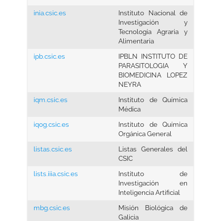
inia.csic.es
Instituto Nacional de
Investigación y
Tecnología Agraria y
Alimentaria
ipb.csic.es
IPBLN INSTITUTO DE
PARASITOLOGIA Y
BIOMEDICINA LOPEZ
NEYRA
iqm.csic.es
Instituto de Química
Médica
iqog.csic.es
Instituto de Química
Orgánica General
listas.csic.es
Listas Generales del
CSIC
lists.iiia.csic.es
Instituto de
Investigación en
Inteligencia Artificial
mbg.csic.es
Misión Biológica de
Galicia