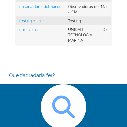
observadoresdelmar.es
Observadores del Mar
- ICM
testing.csic.es
Testing
utm.csic.es
UNIDAD DE
TECNOLOGIA
MARINA
Que t'agradaria fer?