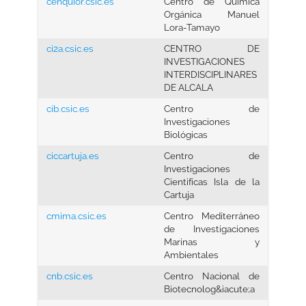
cenquior.csic.es
Centro de Química
Orgánica Manuel
Lora-Tamayo
ci2a.csic.es
CENTRO DE
INVESTIGACIONES
INTERDISCIPLINARES
DE ALCALA
cib.csic.es
Centro de
Investigaciones
Biológicas
ciccartuja.es
Centro de
Investigaciones
Cientifícas Isla de la
Cartuja
cmima.csic.es
Centro Mediterráneo
de Investigaciones
Marinas y
Ambientales
cnb.csic.es
Centro Nacional de
Biotecnolog&iacute;a