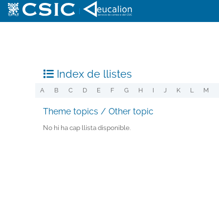
|
Index de llistes
A
B
C
D
E
F
G
H
I
J
K
L
M
Theme topics / Other topic
No hi ha cap llista disponible.