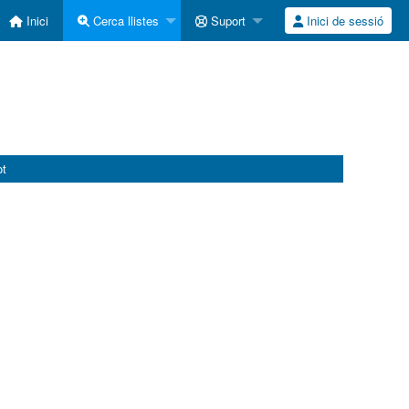
Inici
Cerca llistes
Suport
Inici de sessió
ot