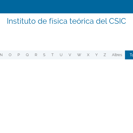
Instituto de física teórica del CSIC
T
N
O
P
Q
R
S
T
U
V
W
X
Y
Z
Altres