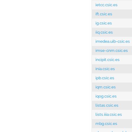
ietcc.csic.es
ift.csic.es
ig.csic.es
iiq.csic.es
imedea.uib-csic.es
imse-cnm.csic.es
incipit.csic.es
inia.csic.es
ipb.csic.es
iqm.csic.es
iqog.csic.es
listas.csic.es
lists.iiia.csic.es
mbg.csic.es