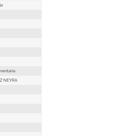
ja
imentaria
EZ NEYRA