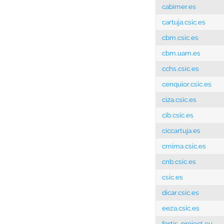
cabimer.es
cartuja.csic.es
cbm.csic.es
cbm.uam.es
cchs.csic.es
cenquior.csic.es
ci2a.csic.es
cib.csic.es
ciccartuja.es
cmima.csic.es
cnb.csic.es
csic.es
dicar.csic.es
eeza.csic.es
fortis-project.eu