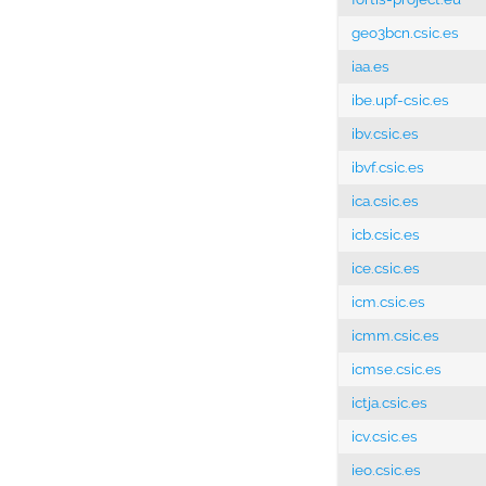
geo3bcn.csic.es
iaa.es
ibe.upf-csic.es
ibv.csic.es
ibvf.csic.es
ica.csic.es
icb.csic.es
ice.csic.es
icm.csic.es
icmm.csic.es
icmse.csic.es
ictja.csic.es
icv.csic.es
ieo.csic.es