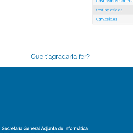
observadoresdelma
testing.csic.es
utm.csic.es
Que t'agradaria fer?
Secretaría General Adjunta de Informática