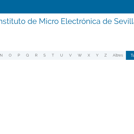
nstituto de Micro Electrónica de Sevil
T
N
O
P
Q
R
S
T
U
V
W
X
Y
Z
Altres