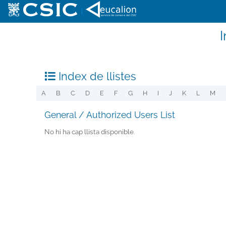
|
I
Index de llistes
A
B
C
D
E
F
G
H
I
J
K
L
M
General / Authorized Users List
No hi ha cap llista disponible.