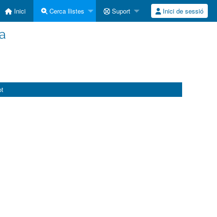
Inici
Cerca llistes
Suport
Inici de sessió
la
ot